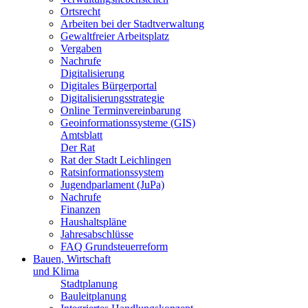
Ortsrecht
Arbeiten bei der Stadtverwaltung
Gewaltfreier Arbeitsplatz
Vergaben
Nachrufe
Digitalisierung
Digitales Bürgerportal
Digitalisierungsstrategie
Online Terminvereinbarung
Geoinformationssysteme (GIS)
Amtsblatt
Der Rat
Rat der Stadt Leichlingen
Ratsinformationssystem
Jugendparlament (JuPa)
Nachrufe
Finanzen
Haushaltspläne
Jahresabschlüsse
FAQ Grundsteuerreform
Bauen, Wirtschaft
und Klima
Stadtplanung
Bauleitplanung