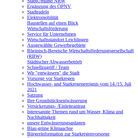
StadtUmland NRW
Ergänzung des ÖPNV
Stadtradeln
Elektromobilität
Baustellen auf einen Blick
Wirtschaftsförderung
Service für Unternehmen
Wirtschaftsstandort Leichlingen
Ausgewählte Gewerbegebiete
Rheinisch-Bergische Wirtschaftsförderungsgesellschaft
(RBW)
Städtischer Abwasserbetrieb
Schnellzugriff / Team
Wir "entwässern" die Stadt
Vorsorge vor Starkregen
Hochwasser- und Starkregenereignis vom 14./15. Juli
2021
Satzung
Ihre Grundstücksentwässerung
Versickerungs- /Einleiteantrag
Interesannte Themen rund um Wasser, Klima und
Nachhaltigkeit
unsere Entwässerungsanlagen
Blau-grüne Klimaachse
Bürgerinformation zur Starkregenvorsorge