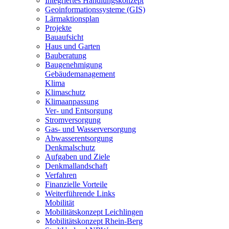
Integriertes Handlungskonzept
Geoinformationssysteme (GIS)
Lärmaktionsplan
Projekte
Bauaufsicht
Haus und Garten
Bauberatung
Baugenehmigung
Gebäudemanagement
Klima
Klimaschutz
Klimaanpassung
Ver- und Entsorgung
Stromversorgung
Gas- und Wasserversorgung
Abwasserentsorgung
Denkmalschutz
Aufgaben und Ziele
Denkmallandschaft
Verfahren
Finanzielle Vorteile
Weiterführende Links
Mobilität
Mobilitätskonzept Leichlingen
Mobilitätskonzept Rhein-Berg