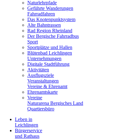
Naturlehrpfade
Geführte Wanderungen
Fahrradfahren
Das Knotenpunktsystem
Alte Bahntrassen
Rad Region Rheinland
Der Bergische Fahrradbus
Sport
Sportplätze und Hallen
Blütenbad Leichlingen
Unternehmungen
Digitale Stadtführung
Aktivitäten
Ausflugsziele
Veranstaltungen
Vereine & Ehrenamt
Ehrenamtskarte
Vereine
Naturarena Bergisches Land
Quartiersbüro
Leben in
Leichlingen
Bürgerservice
und Rathaus