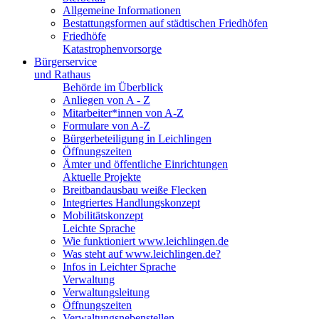
Allgemeine Informationen
Bestattungsformen auf städtischen Friedhöfen
Friedhöfe
Katastrophenvorsorge
Bürgerservice
und Rathaus
Behörde im Überblick
Anliegen von A - Z
Mitarbeiter*innen von A-Z
Formulare von A-Z
Bürgerbeteiligung in Leichlingen
Öffnungszeiten
Ämter und öffentliche Einrichtungen
Aktuelle Projekte
Breitbandausbau weiße Flecken
Integriertes Handlungskonzept
Mobilitätskonzept
Leichte Sprache
Wie funktioniert www.leichlingen.de
Was steht auf www.leichlingen.de?
Infos in Leichter Sprache
Verwaltung
Verwaltungsleitung
Öffnungszeiten
Verwaltungsnebenstellen