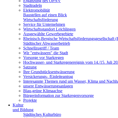
Ergänzung des ÖPNV
Stadtradeln
Elektromobilität
Baustellen auf einen Blick
Wirtschaftsförderung
Service für Unternehmen
Wirtschaftsstandort Leichlingen
Ausgewählte Gewerbegebiete
Rheinisch-Bergische Wirtschaftsförderungsgesellschaft
Städtischer Abwasserbetrieb
Schnellzugriff / Team
Wir "entwässern" die Stadt
Vorsorge vor Starkregen
Hochwasser- und Starkregenereignis vom 14./15. Juli 2
Satzung
Ihre Grundstücksentwässerung
Versickerungs- /Einleiteantrag
Interesannte Themen rund um Wasser, Klima und Nachha
unsere Entwässerungsanlagen
Blau-grüne Klimaachse
Bürgerinformation zur Starkregenvorsorge
Projekte
Kultur
und Bildung
Städtisches Kulturbüro