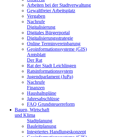
Arbeiten bei der Stadtverwaltung
Gewaltfreier Arbeitsplatz
Vergaben
Nachrufe
Digitalisierung
Digitales Bürgerportal
Digitalisierungsstrategie
Online Terminvereinbarung
Geoinformationssysteme (GIS)
Amtsblatt
Der Rat
Rat der Stadt Leichlingen
Ratsinformationssystem
Jugendparlament (JuPa)
Nachrufe
Finanzen
Haushaltspläne
Jahresabschlüsse
FAQ Grundsteuerreform
Bauen, Wirtschaft
und Klima
Stadtplanung
Bauleitplanung
Integriertes Handlungskonzept