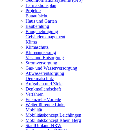
Geoinformationssysteme (GIS)
Lärmaktionsplan
Projekte
Bauaufsicht
Haus und Garten
Bauberatung
Baugenehmigung
Gebäudemanagement
Klima
Klimaschutz
Klimaanpassung
Ver- und Entsorgung
Stromversorgung
Gas- und Wasserversorgung
Abwasserentsorgung
Denkmalschutz
Aufgaben und Ziele
Denkmallandschaft
Verfahren
Finanzielle Vorteile
Weiterführende Links
Mobilität
Mobilitätskonzept Leichlingen
Mobilitätskonzept Rhein-Berg
StadtUmland NRW