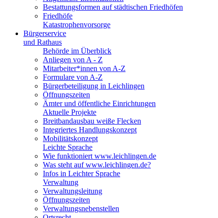
Bestattungsformen auf städtischen Friedhöfen
Friedhöfe
Katastrophenvorsorge
Bürgerservice
und Rathaus
Behörde im Überblick
Anliegen von A - Z
Mitarbeiter*innen von A-Z
Formulare von A-Z
Bürgerbeteiligung in Leichlingen
Öffnungszeiten
Ämter und öffentliche Einrichtungen
Aktuelle Projekte
Breitbandausbau weiße Flecken
Integriertes Handlungskonzept
Mobilitätskonzept
Leichte Sprache
Wie funktioniert www.leichlingen.de
Was steht auf www.leichlingen.de?
Infos in Leichter Sprache
Verwaltung
Verwaltungsleitung
Öffnungszeiten
Verwaltungsnebenstellen
Ortsrecht