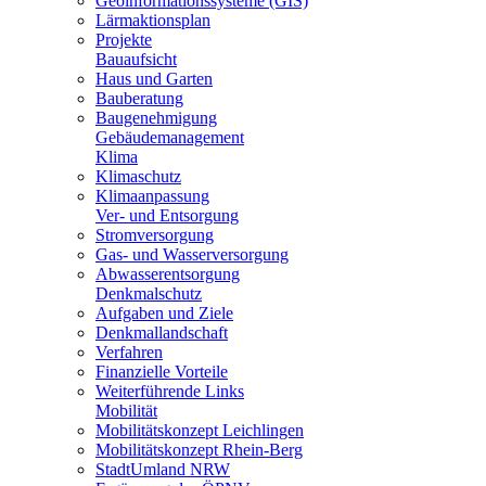
Geoinformationssysteme (GIS)
Lärmaktionsplan
Projekte
Bauaufsicht
Haus und Garten
Bauberatung
Baugenehmigung
Gebäudemanagement
Klima
Klimaschutz
Klimaanpassung
Ver- und Entsorgung
Stromversorgung
Gas- und Wasserversorgung
Abwasserentsorgung
Denkmalschutz
Aufgaben und Ziele
Denkmallandschaft
Verfahren
Finanzielle Vorteile
Weiterführende Links
Mobilität
Mobilitätskonzept Leichlingen
Mobilitätskonzept Rhein-Berg
StadtUmland NRW