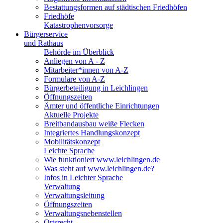
Bestattungsformen auf städtischen Friedhöfen
Friedhöfe
Katastrophenvorsorge
Bürgerservice
und Rathaus
Behörde im Überblick
Anliegen von A - Z
Mitarbeiter*innen von A-Z
Formulare von A-Z
Bürgerbeteiligung in Leichlingen
Öffnungszeiten
Ämter und öffentliche Einrichtungen
Aktuelle Projekte
Breitbandausbau weiße Flecken
Integriertes Handlungskonzept
Mobilitätskonzept
Leichte Sprache
Wie funktioniert www.leichlingen.de
Was steht auf www.leichlingen.de?
Infos in Leichter Sprache
Verwaltung
Verwaltungsleitung
Öffnungszeiten
Verwaltungsnebenstellen
Ortsrecht