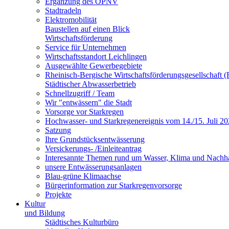
Ergänzung des ÖPNV
Stadtradeln
Elektromobilität
Baustellen auf einen Blick
Wirtschaftsförderung
Service für Unternehmen
Wirtschaftsstandort Leichlingen
Ausgewählte Gewerbegebiete
Rheinisch-Bergische Wirtschaftsförderungsgesellschaft
Städtischer Abwasserbetrieb
Schnellzugriff / Team
Wir "entwässern" die Stadt
Vorsorge vor Starkregen
Hochwasser- und Starkregenereignis vom 14./15. Juli 2
Satzung
Ihre Grundstücksentwässerung
Versickerungs- /Einleiteantrag
Interesannte Themen rund um Wasser, Klima und Nachha
unsere Entwässerungsanlagen
Blau-grüne Klimaachse
Bürgerinformation zur Starkregenvorsorge
Projekte
Kultur
und Bildung
Städtisches Kulturbüro