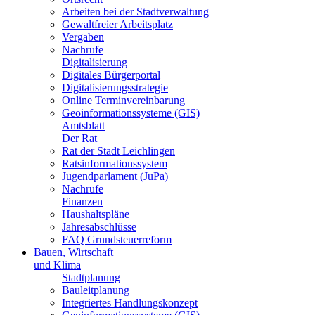
Arbeiten bei der Stadtverwaltung
Gewaltfreier Arbeitsplatz
Vergaben
Nachrufe
Digitalisierung
Digitales Bürgerportal
Digitalisierungsstrategie
Online Terminvereinbarung
Geoinformationssysteme (GIS)
Amtsblatt
Der Rat
Rat der Stadt Leichlingen
Ratsinformationssystem
Jugendparlament (JuPa)
Nachrufe
Finanzen
Haushaltspläne
Jahresabschlüsse
FAQ Grundsteuerreform
Bauen, Wirtschaft
und Klima
Stadtplanung
Bauleitplanung
Integriertes Handlungskonzept