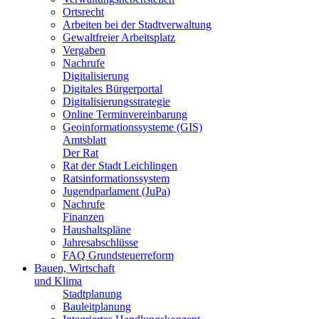
Ortsrecht
Arbeiten bei der Stadtverwaltung
Gewaltfreier Arbeitsplatz
Vergaben
Nachrufe
Digitalisierung
Digitales Bürgerportal
Digitalisierungsstrategie
Online Terminvereinbarung
Geoinformationssysteme (GIS)
Amtsblatt
Der Rat
Rat der Stadt Leichlingen
Ratsinformationssystem
Jugendparlament (JuPa)
Nachrufe
Finanzen
Haushaltspläne
Jahresabschlüsse
FAQ Grundsteuerreform
Bauen, Wirtschaft
und Klima
Stadtplanung
Bauleitplanung