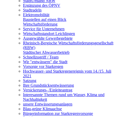
StadtUmland NRW
Ergänzung des ÖPNV
Stadtradeln
Elektromobilität
Baustellen auf einen Blick
Wirtschaftsförderung
Service für Unternehmen
Wirtschaftsstandort Leichlingen
Ausgewählte Gewerbegebiete
Rheinisch-Bergische Wirtschaftsförderungsgesellschaft
(RBW)
Städtischer Abwasserbetrieb
Schnellzugriff / Team
Wir "entwässern" die Stadt
Vorsorge vor Starkregen
Hochwasser- und Starkregenereignis vom 14./15. Juli
2021
Satzung
Ihre Grundstücksentwässerung
Versickerungs- /Einleiteantrag
Interesannte Themen rund um Wasser, Klima und
Nachhaltigkeit
unsere Entwässerungsanlagen
Blau-grüne Klimaachse
Bürgerinformation zur Starkregenvorsorge