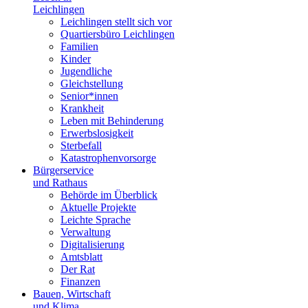
Leichlingen
Leichlingen stellt sich vor
Quartiersbüro Leichlingen
Familien
Kinder
Jugendliche
Gleichstellung
Senior*innen
Krankheit
Leben mit Behinderung
Erwerbslosigkeit
Sterbefall
Katastrophenvorsorge
Bürgerservice
und Rathaus
Behörde im Überblick
Aktuelle Projekte
Leichte Sprache
Verwaltung
Digitalisierung
Amtsblatt
Der Rat
Finanzen
Bauen, Wirtschaft
und Klima