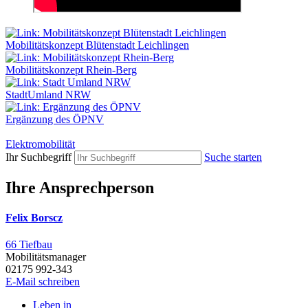
Mobilitätskonzept Blütenstadt Leichlingen
Mobilitätskonzept Rhein-Berg
StadtUmland NRW
Ergänzung des ÖPNV
Elektromobilität
Ihr Suchbegriff
Suche starten
Ihre Ansprechperson
Felix Borscz
66 Tiefbau
Mobilitätsmanager
02175 992-343
E-Mail schreiben
Leben in