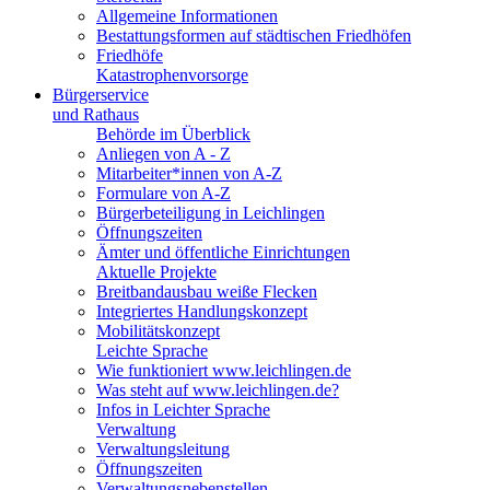
Allgemeine Informationen
Bestattungsformen auf städtischen Friedhöfen
Friedhöfe
Katastrophenvorsorge
Bürgerservice
und Rathaus
Behörde im Überblick
Anliegen von A - Z
Mitarbeiter*innen von A-Z
Formulare von A-Z
Bürgerbeteiligung in Leichlingen
Öffnungszeiten
Ämter und öffentliche Einrichtungen
Aktuelle Projekte
Breitbandausbau weiße Flecken
Integriertes Handlungskonzept
Mobilitätskonzept
Leichte Sprache
Wie funktioniert www.leichlingen.de
Was steht auf www.leichlingen.de?
Infos in Leichter Sprache
Verwaltung
Verwaltungsleitung
Öffnungszeiten
Verwaltungsnebenstellen