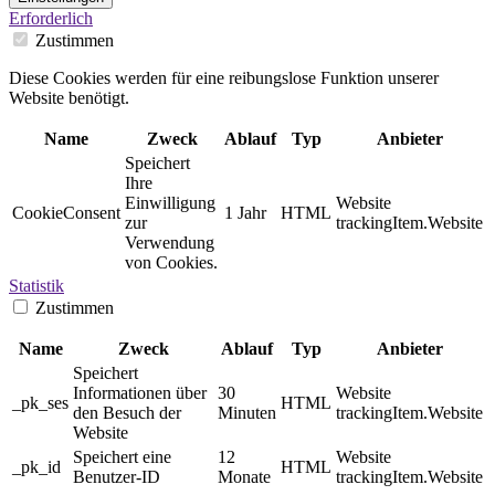
Erforderlich
Zustimmen
Diese Cookies werden für eine reibungslose Funktion unserer
Website benötigt.
Name
Zweck
Ablauf
Typ
Anbieter
Speichert
Ihre
Einwilligung
Website
CookieConsent
1 Jahr
HTML
zur
trackingItem.Website
Verwendung
von Cookies.
Statistik
Zustimmen
Name
Zweck
Ablauf
Typ
Anbieter
Speichert
Informationen über
30
Website
_pk_ses
HTML
den Besuch der
Minuten
trackingItem.Website
Website
Speichert eine
12
Website
_pk_id
HTML
Benutzer-ID
Monate
trackingItem.Website