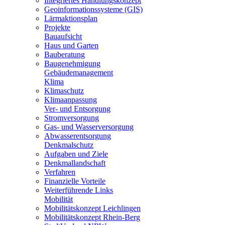
Integriertes Handlungskonzept
Geoinformationssysteme (GIS)
Lärmaktionsplan
Projekte
Bauaufsicht
Haus und Garten
Bauberatung
Baugenehmigung
Gebäudemanagement
Klima
Klimaschutz
Klimaanpassung
Ver- und Entsorgung
Stromversorgung
Gas- und Wasserversorgung
Abwasserentsorgung
Denkmalschutz
Aufgaben und Ziele
Denkmallandschaft
Verfahren
Finanzielle Vorteile
Weiterführende Links
Mobilität
Mobilitätskonzept Leichlingen
Mobilitätskonzept Rhein-Berg