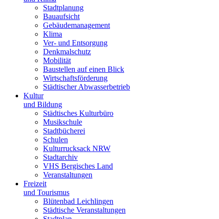
Stadtplanung
Bauaufsicht
Gebäudemanagement
Klima
Ver- und Entsorgung
Denkmalschutz
Mobilität
Baustellen auf einen Blick
Wirtschaftsförderung
Städtischer Abwasserbetrieb
Kultur
und Bildung
Städtisches Kulturbüro
Musikschule
Stadtbücherei
Schulen
Kulturrucksack NRW
Stadtarchiv
VHS Bergisches Land
Veranstaltungen
Freizeit
und Tourismus
Blütenbad Leichlingen
Städtische Veranstaltungen
Stadtplan