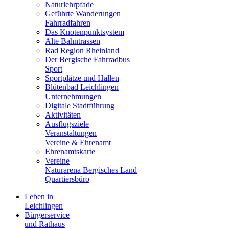
Naturlehrpfade
Geführte Wanderungen
Fahrradfahren
Das Knotenpunktsystem
Alte Bahntrassen
Rad Region Rheinland
Der Bergische Fahrradbus
Sport
Sportplätze und Hallen
Blütenbad Leichlingen
Unternehmungen
Digitale Stadtführung
Aktivitäten
Ausflugsziele
Veranstaltungen
Vereine & Ehrenamt
Ehrenamtskarte
Vereine
Naturarena Bergisches Land
Quartiersbüro
Leben in
Leichlingen
Bürgerservice
und Rathaus