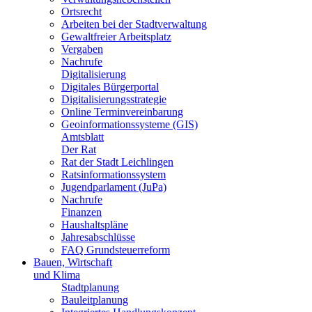
Ortsrecht
Arbeiten bei der Stadtverwaltung
Gewaltfreier Arbeitsplatz
Vergaben
Nachrufe
Digitalisierung
Digitales Bürgerportal
Digitalisierungsstrategie
Online Terminvereinbarung
Geoinformationssysteme (GIS)
Amtsblatt
Der Rat
Rat der Stadt Leichlingen
Ratsinformationssystem
Jugendparlament (JuPa)
Nachrufe
Finanzen
Haushaltspläne
Jahresabschlüsse
FAQ Grundsteuerreform
Bauen, Wirtschaft
und Klima
Stadtplanung
Bauleitplanung