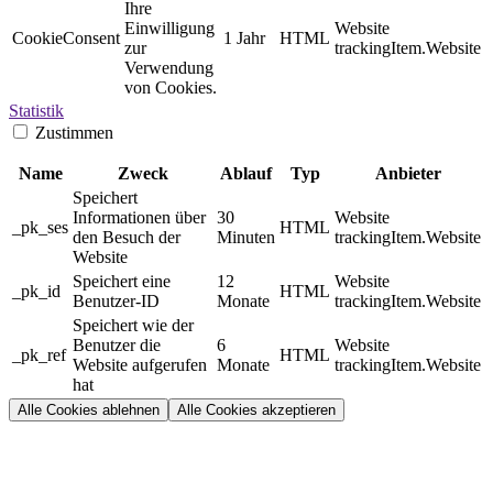
Ihre
Einwilligung
Website
CookieConsent
1 Jahr
HTML
zur
trackingItem.Website
Verwendung
von Cookies.
Statistik
Zustimmen
Name
Zweck
Ablauf
Typ
Anbieter
Speichert
Informationen über
30
Website
_pk_ses
HTML
den Besuch der
Minuten
trackingItem.Website
Website
Speichert eine
12
Website
_pk_id
HTML
Benutzer-ID
Monate
trackingItem.Website
Speichert wie der
Benutzer die
6
Website
_pk_ref
HTML
Website aufgerufen
Monate
trackingItem.Website
hat
Alle Cookies ablehnen
Alle Cookies akzeptieren