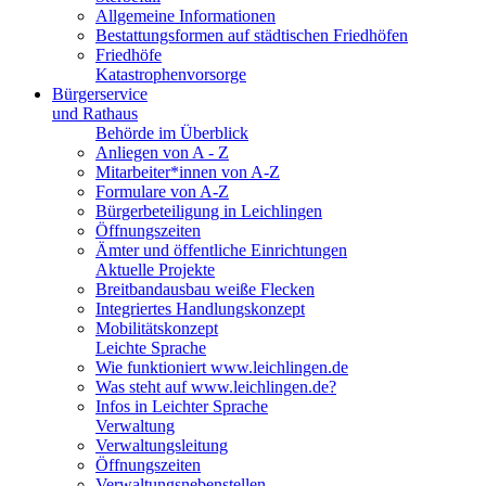
Allgemeine Informationen
Bestattungsformen auf städtischen Friedhöfen
Friedhöfe
Katastrophenvorsorge
Bürgerservice
und Rathaus
Behörde im Überblick
Anliegen von A - Z
Mitarbeiter*innen von A-Z
Formulare von A-Z
Bürgerbeteiligung in Leichlingen
Öffnungszeiten
Ämter und öffentliche Einrichtungen
Aktuelle Projekte
Breitbandausbau weiße Flecken
Integriertes Handlungskonzept
Mobilitätskonzept
Leichte Sprache
Wie funktioniert www.leichlingen.de
Was steht auf www.leichlingen.de?
Infos in Leichter Sprache
Verwaltung
Verwaltungsleitung
Öffnungszeiten
Verwaltungsnebenstellen