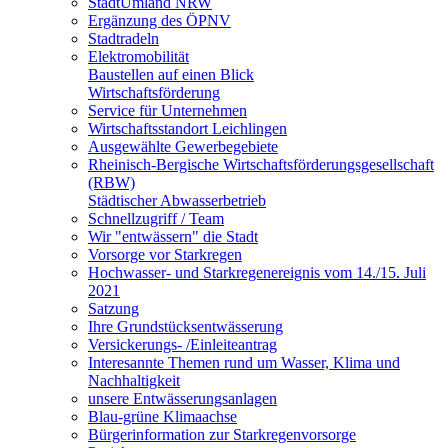
StadtUmland NRW
Ergänzung des ÖPNV
Stadtradeln
Elektromobilität
Baustellen auf einen Blick
Wirtschaftsförderung
Service für Unternehmen
Wirtschaftsstandort Leichlingen
Ausgewählte Gewerbegebiete
Rheinisch-Bergische Wirtschaftsförderungsgesellschaft
(RBW)
Städtischer Abwasserbetrieb
Schnellzugriff / Team
Wir "entwässern" die Stadt
Vorsorge vor Starkregen
Hochwasser- und Starkregenereignis vom 14./15. Juli
2021
Satzung
Ihre Grundstücksentwässerung
Versickerungs- /Einleiteantrag
Interesannte Themen rund um Wasser, Klima und
Nachhaltigkeit
unsere Entwässerungsanlagen
Blau-grüne Klimaachse
Bürgerinformation zur Starkregenvorsorge