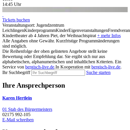
14:45
Uhr
Tickets buchen
Veranstaltungsort:
Jugendzentrum
Leichlingen
Kinderprogramm
Kinder
Eigenveranstaltungen
Fremdveran
Kindertheater ab 4 Jahren
Piet, der Weihnachtspirat
+ mehr Infos
Alle Angaben ohne Gewähr.
Kurzfristige Programmänderungen
sind möglich.
Die Reihenfolge der oben gelisteten Angebote stellt keine
Bewertung oder Empfehlung dar. Sie ergibt sich nur aus
alphabetischen, alphanumerischen und inhaltlichen Kriterien.
Ein
Service von
bergisch-live.de
.
In Kooperation mit
bergisch-live.de
.
Ihr Suchbegriff
Suche starten
Ihre Ansprechperson
Karen Hertlein
01 Stab des Bürgermeisters
02175 992-105
E-Mail schreiben