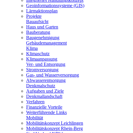
Integriertes Handlungskonzept
Geoinformationssysteme (GIS)
Lärmaktionsplan
Projekte
Bauaufsicht
Haus und Garten
Bauberatung
Baugenehmigung
Gebäudemanagement
Klima
Klimaschutz
Klimaanpassung
Ver- und Entsorgung
Stromversorgung
Gas- und Wasserversorgung
Abwasserentsorgung
Denkmalschutz
Aufgaben und Ziele
Denkmallandschaft
Verfahren
Finanzielle Vorteile
Weiterführende Links
Mobilität
Mobilitätskonzept Leichlingen
Mobilitätskonzept Rhein-Berg