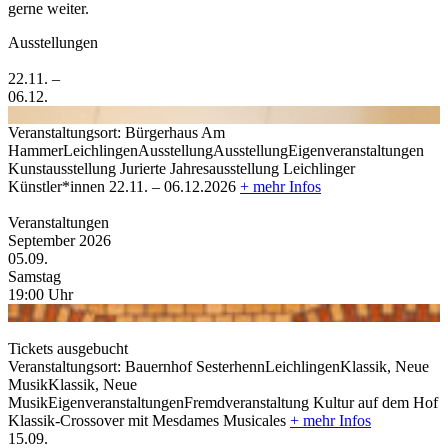
gerne weiter.
Ausstellungen
22.11. –
06.12.
Veranstaltungsort:
Bürgerhaus Am
Hammer
Leichlingen
Ausstellung
Ausstellung
Eigenveranstaltungen
Kunstausstellung
Jurierte Jahresausstellung Leichlinger
Künstler*innen
22.11. – 06.12.2026
+ mehr Infos
Veranstaltungen
September 2026
05.
09.
Samstag
19:00
Uhr
Tickets ausgebucht
Veranstaltungsort:
Bauernhof Sesterhenn
Leichlingen
Klassik, Neue
Musik
Klassik, Neue
Musik
Eigenveranstaltungen
Fremdveranstaltung
Kultur auf dem Hof
Klassik-Crossover mit Mesdames Musicales
+ mehr Infos
15.
09.