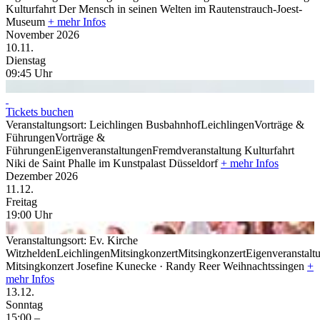
Kulturfahrt
Der Mensch in seinen Welten im Rautenstrauch-Joest-
Museum
+ mehr Infos
November 2026
10.
11.
Dienstag
09:45
Uhr
Tickets buchen
Veranstaltungsort:
Leichlingen Busbahnhof
Leichlingen
Vorträge &
Führungen
Vorträge &
Führungen
Eigenveranstaltungen
Fremdveranstaltung
Kulturfahrt
Niki de Saint Phalle im Kunstpalast Düsseldorf
+ mehr Infos
Dezember 2026
11.
12.
Freitag
19:00
Uhr
Veranstaltungsort:
Ev. Kirche
Witzhelden
Leichlingen
Mitsingkonzert
Mitsingkonzert
Eigenveranstalt
Mitsingkonzert
Josefine Kunecke · Randy Reer
Weihnachtssingen
+
mehr Infos
13.
12.
Sonntag
15:00
–