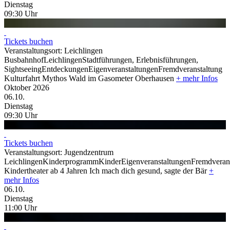
Dienstag
09:30
Uhr
Tickets buchen
Veranstaltungsort:
Leichlingen
Busbahnhof
Leichlingen
Stadtführungen, Erlebnisführungen,
Sightseeing
Entdeckungen
Eigenveranstaltungen
Fremdveranstaltung
Kulturfahrt
Mythos Wald im Gasometer Oberhausen
+ mehr Infos
Oktober 2026
06.
10.
Dienstag
09:30
Uhr
Tickets buchen
Veranstaltungsort:
Jugendzentrum
Leichlingen
Kinderprogramm
Kinder
Eigenveranstaltungen
Fremdveran
Kindertheater ab 4 Jahren
Ich mach dich gesund, sagte der Bär
+
mehr Infos
06.
10.
Dienstag
11:00
Uhr