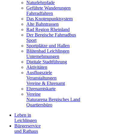
Naturlehrpfade
Geführte Wanderungen
Fahrradfahren
Das Knotenpunktsystem
Alte Bahntrassen
Rad Region Rheinland
Der Bergische Fahrradbus
Sport
Sportplätze und Hallen
Blütenbad Leichlingen
Unternehmungen
Digitale Stadtführung
Aktivitäten
Ausflugsziele
Veranstaltungen
Vereine & Ehrenamt
Ehrenamtskarte
Vereine
Naturarena Bergisches Land
Quartiersbüro
Leben in
Leichlingen
Bürgerservice
und Rathaus