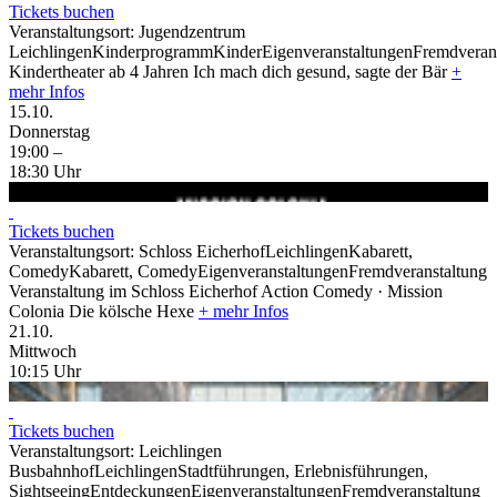
Tickets buchen
Veranstaltungsort:
Jugendzentrum
Leichlingen
Kinderprogramm
Kinder
Eigenveranstaltungen
Fremdveran
Kindertheater ab 4 Jahren
Ich mach dich gesund, sagte der Bär
+
mehr Infos
15.
10.
Donnerstag
19:00
–
18:30
Uhr
Tickets buchen
Veranstaltungsort:
Schloss Eicherhof
Leichlingen
Kabarett,
Comedy
Kabarett, Comedy
Eigenveranstaltungen
Fremdveranstaltung
Veranstaltung im Schloss Eicherhof
Action Comedy · Mission
Colonia
Die kölsche Hexe
+ mehr Infos
21.
10.
Mittwoch
10:15
Uhr
Tickets buchen
Veranstaltungsort:
Leichlingen
Busbahnhof
Leichlingen
Stadtführungen, Erlebnisführungen,
Sightseeing
Entdeckungen
Eigenveranstaltungen
Fremdveranstaltung