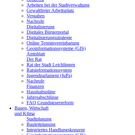
Arbeiten bei der Stadtverwaltung
Gewaltfreier Arbeitsplatz
Vergaben
Nachrufe
Digitalisierung
Digitales Bürgerportal
Digitalisierungsstrategie
Online Terminvereinbarung
Geoinformationssysteme (GIS)
Amtsblatt
Der Rat
Rat der Stadt Leichlingen
Ratsinformationssystem
Jugendparlament (JuPa)
Nachrufe
Finanzen
Haushaltspläne
Jahresabschlüsse
FAQ Grundsteuerreform
Bauen, Wirtschaft
und Klima
Stadtplanung
Bauleitplanung
Integriertes Handlungskonzept