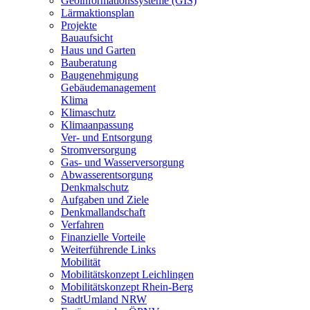
Geoinformationssysteme (GIS)
Lärmaktionsplan
Projekte
Bauaufsicht
Haus und Garten
Bauberatung
Baugenehmigung
Gebäudemanagement
Klima
Klimaschutz
Klimaanpassung
Ver- und Entsorgung
Stromversorgung
Gas- und Wasserversorgung
Abwasserentsorgung
Denkmalschutz
Aufgaben und Ziele
Denkmallandschaft
Verfahren
Finanzielle Vorteile
Weiterführende Links
Mobilität
Mobilitätskonzept Leichlingen
Mobilitätskonzept Rhein-Berg
StadtUmland NRW