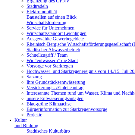
Ergänzung des ÖPNV
Stadtradeln
Elektromobilität
Baustellen auf einen Blick
Wirtschaftsförderung
Service für Unternehmen
Wirtschaftsstandort Leichlingen
Ausgewählte Gewerbegebiete
Rheinisch-Bergische Wirtschaftsförderungsgesellschaft
Städtischer Abwasserbetrieb
Schnellzugriff / Team
Wir "entwässern" die Stadt
Vorsorge vor Starkregen
Hochwasser- und Starkregenereignis vom 14./15. Juli 2
Satzung
Ihre Grundstücksentwässerung
Versickerungs- /Einleiteantrag
Interesannte Themen rund um Wasser, Klima und Nachha
unsere Entwässerungsanlagen
Blau-grüne Klimaachse
Bürgerinformation zur Starkregenvorsorge
Projekte
Kultur
und Bildung
Städtisches Kulturbüro