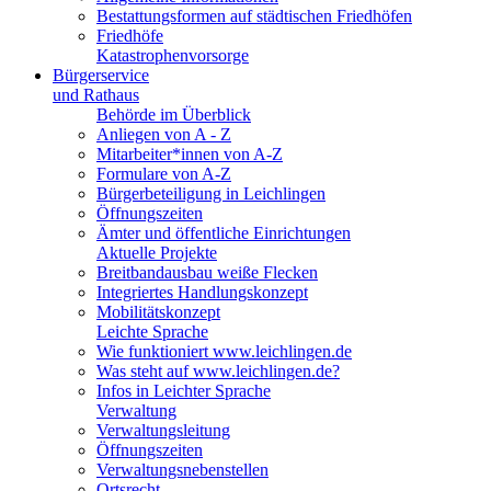
Bestattungsformen auf städtischen Friedhöfen
Friedhöfe
Katastrophenvorsorge
Bürgerservice
und Rathaus
Behörde im Überblick
Anliegen von A - Z
Mitarbeiter*innen von A-Z
Formulare von A-Z
Bürgerbeteiligung in Leichlingen
Öffnungszeiten
Ämter und öffentliche Einrichtungen
Aktuelle Projekte
Breitbandausbau weiße Flecken
Integriertes Handlungskonzept
Mobilitätskonzept
Leichte Sprache
Wie funktioniert www.leichlingen.de
Was steht auf www.leichlingen.de?
Infos in Leichter Sprache
Verwaltung
Verwaltungsleitung
Öffnungszeiten
Verwaltungsnebenstellen
Ortsrecht